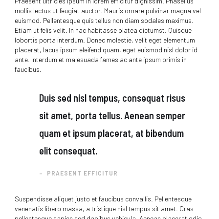
Praesent ultricies ipsum in lorem efficitur dignissim. Phasellus
mollis lectus ut feugiat auctor. Mauris ornare pulvinar magna vel
euismod. Pellentesque quis tellus non diam sodales maximus.
Etiam ut felis velit. In hac habitasse platea dictumst. Quisque
lobortis porta interdum. Donec molestie, velit eget elementum
placerat, lacus ipsum eleifend quam, eget euismod nisl dolor id
ante. Interdum et malesuada fames ac ante ipsum primis in
faucibus.
Duis sed nisl tempus, consequat risus
sit amet, porta tellus. Aenean semper
quam et ipsum placerat, at bibendum
elit consequat.
– PRAESENT EFFICITUR
Suspendisse aliquet justo et faucibus convallis. Pellentesque
venenatis libero massa, a tristique nisl tempus sit amet. Cras
pellentesque sapien sed dapibus vehicula. Aenean placerat odio