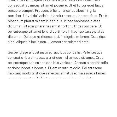
consequat ac metus sit amet posuere. Ut et tortor eget lacus
posuere semper. Praesent efficitur arcu faucibus fringilla
porttitor. Ut vel dui lacinia, blandit tortor at, laoreet risus. Proin
bibendum pharetra sem in dapibus. In hac habitasse platea
dictumst. Integer pharetra sem at tortor ultrices posuere. Ut
pellentesque sit amet felis id porttitor. In hac habitasse platea
dictumst. Quisque at rhoncus dui, in dignissim lorem. Cras risus
nibh, aliquet in lacus non, ullamcorper euismod ante.
Suspendisse aliquet justo et faucibus convallis. Pellentesque
venenatis libero massa, a tristique nisl tempus sit amet. Cras
pellentesque sapien sed dapibus vehicula. Aenean placerat odio
et dolor lobortis lobortis. Etiam et rutrum odio. Pellentesque
habitant morbi tristique senectus et netus et malesuada fames
ac turpis egestas. Pellentesque viverra bibendum justo.